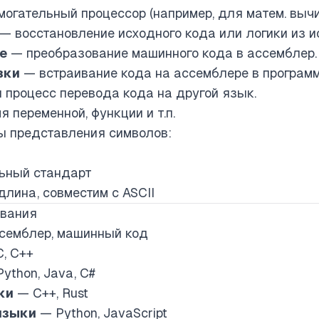
огательный процессор (например, для матем. вычи
— восстановление исходного кода или логики из и
е
— преобразование машинного кода в ассемблер.
вки
— встраивание кода на ассемблере в программ
процесс перевода кода на другой язык.
 переменной, функции и т.п.
 представления символов:
ьный стандарт
лина, совместим с ASCII
ования
семблер, машинный код
, C++
ython, Java, C#
ки
— C++, Rust
языки
— Python, JavaScript