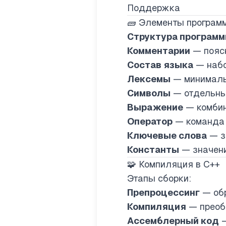
Поддержка
🧱 Элементы програм
Структура програм
Комментарии
— поясн
Состав языка
— набо
Лексемы
— минимальн
Символы
— отдельные
Выражение
— комбин
Оператор
— команда к
Ключевые слова
— з
Константы
— значени
🧩 Компиляция в C++
Этапы сборки:
Препроцессинг
— обр
Компиляция
— преоб
Ассемблерный код
—