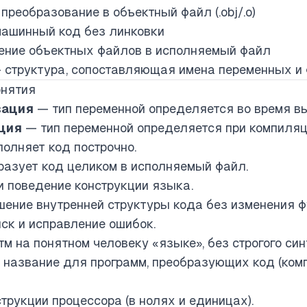
преобразование в объектный файл (.obj/.o)
ашинный код без линковки
ние объектных файлов в исполняемый файл
структура, сопоставляющая имена переменных и 
онятия
зация
— тип переменной определяется во время вы
ция
— тип переменной определяется при компиляци
олняет код построчно.
азует код целиком в исполняемый файл.
 поведение конструкции языка.
ение внутренней структуры кода без изменения ф
ск и исправление ошибок.
м на понятном человеку «языке», без строгого син
название для программ, преобразующих код (ком
трукции процессора (в нолях и единицах).