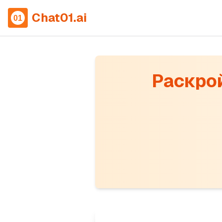
Chat01.ai
Раскро