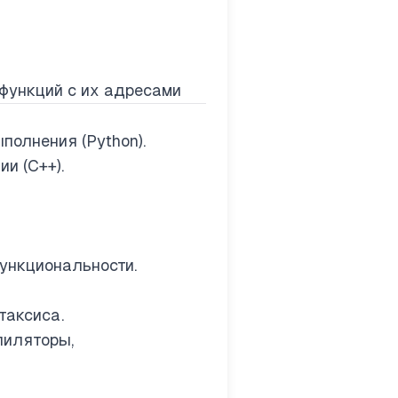
функций с их адресами
полнения (Python).
и (C++).
ункциональности.
таксиса.
пиляторы,