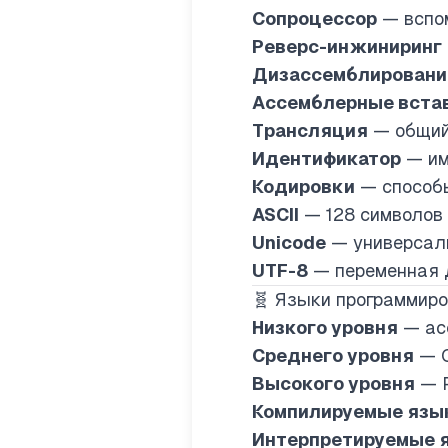
Сопроцессор
— вспом
Реверс-инжиниринг
Дизассемблировани
Ассемблерные вста
Трансляция
— общий 
Идентификатор
— имя
Кодировки
— способы
ASCII
— 128 символов
Unicode
— универсал
UTF-8
— переменная д
🧬 Языки программир
Низкого уровня
— ас
Среднего уровня
— C
Высокого уровня
— P
Компилируемые язы
Интерпретируемые 