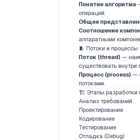
Понятие алгоритма
—
операций.
Общее представлен
Соотношение компон
аппаратными компонен
🧵 Потоки и процессы
Поток (thread)
— наим
существовать внутри 
Процесс (process)
— 
потоками.
🏗️ Этапы разработки
Анализ требований
Проектирование
Кодирование
Тестирование
Отладка (Debug)