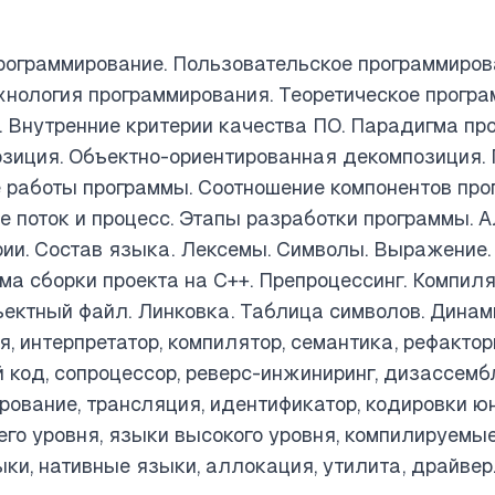
рограммирование. Пользовательское программиров
хнология программирования. Теоретическое прогр
. Внутренние критерии качества ПО. Парадигма пр
зиция. Объектно-ориентированная декомпозиция. 
 работы программы. Соотношение компонентов про
е поток и процесс. Этапы разработки программы. А
ии. Состав языка. Лексемы. Символы. Выражение.
ема сборки проекта на С++. Препроцессинг. Компил
ектный файл. Линковка. Таблица символов. Динам
, интерпретатор, компилятор, семантика, рефактори
 код, сопроцессор, реверс-инжиниринг, дизассем
ование, трансляция, идентификатор, кодировки юни
него уровня, языки высокого уровня, компилируемы
ки, нативные языки, аллокация, утилита, драйвер