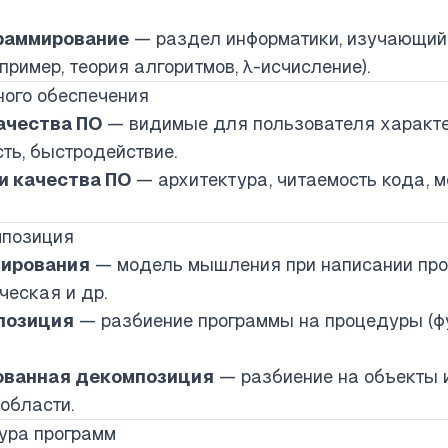
раммирование
— раздел информатики, изучающий
ример, теория алгоритмов, λ-исчисление).
ного обеспечения
ачества ПО
— видимые для пользователя характе
ть, быстродействие.
и качества ПО
— архитектура, читаемость кода, м
мпозиция
мирования
— модель мышления при написании прог
ческая и др.
позиция
— разбиение программы на процедуры (ф
ованная декомпозиция
— разбиение на объекты 
области.
тура программ