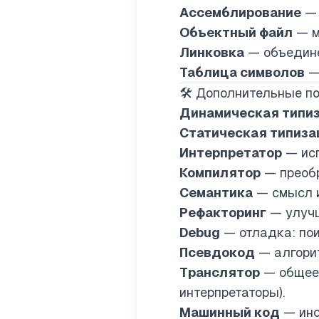
Ассемблирование
— 
Объектный файл
— м
Линковка
— объедине
Таблица символов
— 
🛠️ Дополнительные п
Динамическая типи
Статическая типиза
Интерпретатор
— исп
Компилятор
— преобр
Семантика
— смысл и
Рефакторинг
— улучш
Debug
— отладка: пои
Псевдокод
— алгорит
Транслятор
— общее 
интерпретаторы).
Машинный код
— инс