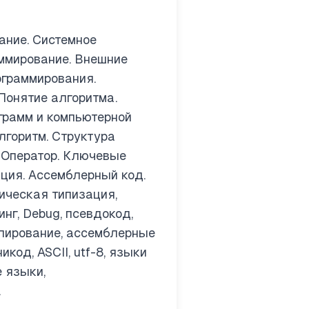
ание. Системное
аммирование. Внешние
ограммирования.
Понятие алгоритма.
грамм и компьютерной
лгоритм. Структура
 Оператор. Ключевые
яция. Ассемблерный код.
ическая типизация,
нг, Debug, псевдокод,
блирование, ассемблерные
код, ASCII, utf-8, языки
е языки,
.