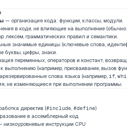
м
мы
— организация кода: функции, классы, модули.
ения в коде, не влияющие на выполнение (обычно 
р лексем, грамматических правил и семантики.
ые значимые единицы (ключевые слова, идентифик
 буквы, цифры, знаки.
ация переменных, операторов и констант, возвра
 выполнению (например, присваивание, вызов фун
арезервированные слова языка (например,
if
,
whi
я, не изменяющиеся при выполнении программы.
аботка директив (
#include
,
#define
)
разование в ассемблерный код
 низкоуровневые инструкции CPU