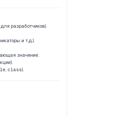
для разработчиков).
аторы и т.д.).
щающая значение.
кции).
le
,
class
).