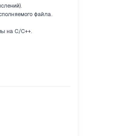
слений).
сполняемого файла.
ы на C/C++.