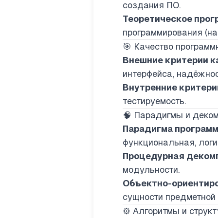
создания ПО.
Теоретическое прог
программирования (нап
🎯 Качество программ
Внешние критерии к
интерфейса, надёжнос
Внутренние критери
тестируемость.
🧠 Парадигмы и деко
Парадигма програм
функциональная, логи
Процедурная деком
модульности.
Объектно-ориентир
сущности предметной 
⚙️ Алгоритмы и струк