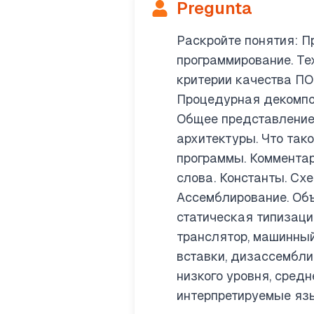
Pregunta
Раскройте понятия: П
программирование. Те
критерии качества ПО
Процедурная декомпо
Общее представление
архитектуры. Что тако
программы. Комментар
слова. Константы. Сх
Ассемблирование. Объ
статическая типизация
транслятор, машинный
вставки, дизассемблир
низкого уровня, сред
интерпретируемые язы