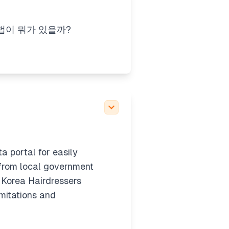
r using my own
uired. For this
법이 뭐가 있을까?
ceptually without a
 CSV from the public
ry). If that doesn't
ough it may have
a portal for easily
 from local government
e Korea Hairdressers
imitations and