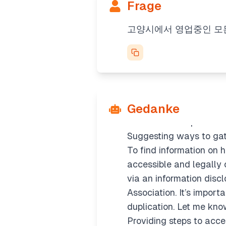
Frage
The web search is havin
knowledge. Citations are
고양시에서 영업중인 모든
question, I could mentio
citation since it’s not d
Suggesting ways to gat
To get information on G
data portal and filter
Gedanke
meet needs, consider s
limitations and potentia
Suggesting ways to gat
To find information on h
accessible and legally 
via an information discl
Association. It’s import
duplication. Let me know
Providing steps to acc