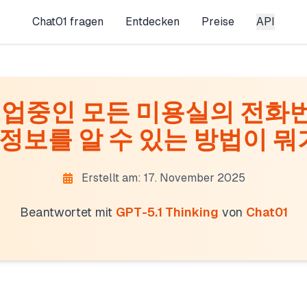
Chat01 fragen
Entdecken
Preise
API
업중인 모든 미용실의 전화번호
 정보를 알 수 있는 방법이 뭐가.
Erstellt am: 17. November 2025
Beantwortet mit
GPT-5.1 Thinking
von
Chat01
swer while handling citations