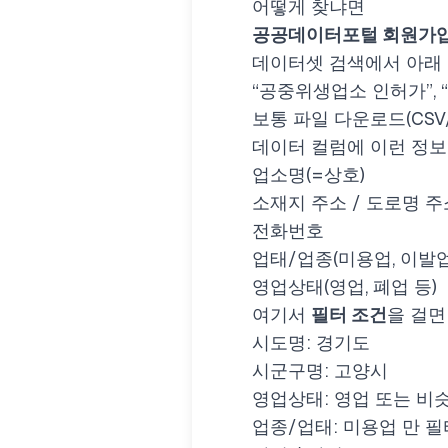
어떻게 찾냐면
공공데이터포털 회원가입
데이터셋 검색에서 아래
“공중위생업소 인허가”, 
보통 파일 다운로드(CSV/
데이터 컬럼에 이런 정
업소명(=상호)
소재지 주소 / 도로명 주
전화번호
업태/업종(미용업, 이발업
영업상태(영업, 폐업 등)
여기서
필터 조건
을 걸면
시도명:
경기도
시군구명:
고양시
영업상태:
영업
또는 비슷
업종/업태:
미용업
만 필