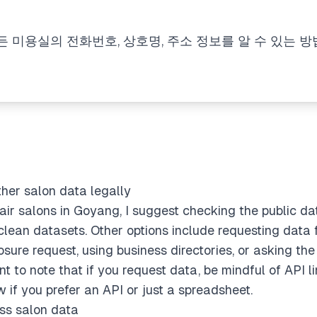
g trouble with Korean encoding, but I can still answe
 tricky, though, since I need external sources when req
 미용실의 전화번호, 상호명, 주소 정보를 알 수 있는 방
n the Public Data Portal (data.go.kr) or explain it con
irectly quoting outside information.
her salon info in Goyang
oyang's active hair salons, I suggest downloading the
ing by "영업상태코드=영업" (active) and "미용업" (hair indust
craping Naver or Kakao Map data using their APIs, th
l ethical concerns.
her salon data legally
air salons in Goyang, I suggest checking the public dat
clean datasets. Other options include requesting data
osure request, using business directories, or asking th
ant to note that if you request data, be mindful of API l
 if you prefer an API or just a spreadsheet.
ess salon data