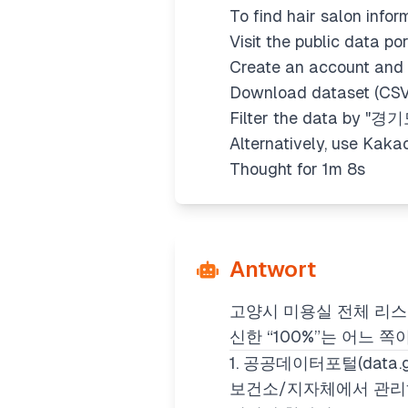
To find hair salon infor
Visit the public data por
Create an account a
Download dataset (CSV/
Filter the data by "경
Alternatively, use Kaka
Thought for 1m 8s
Antwort
고양시 미용실 전체 리
신한 “100%”는 어느 
1. 공공데이터포털(data.
보건소/지자체에서 관