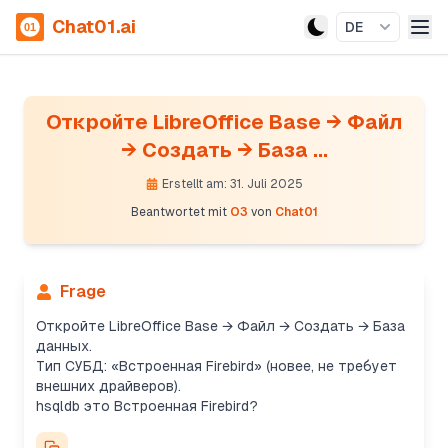
Chat01.ai
DE
Откройте LibreOffice Base → Файл
→ Создать → База ...
Erstellt am: 31. Juli 2025
Beantwortet mit
O3
von
Chat01
Frage
Откройте LibreOffice Base → Файл → Создать → База
данных.
Тип СУБД: «Встроенная Firebird» (новее, не требует
внешних драйверов).
hsqldb это Встроенная Firebird?