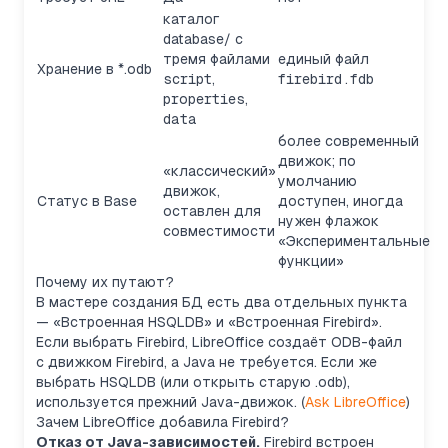
каталог
database/
с
тремя файлами
единый файл
Хранение в *.odb
script
,
firebird.fdb
properties
,
data
более современный
движок; по
«классический»
умолчанию
движок,
Статус в Base
доступен, иногда
оставлен для
нужен флажок
совместимости
«Экспериментальные
функции»
Почему их путают?
В мастере создания БД есть два отдельных пункта
— «Встроенная HSQLDB» и «Встроенная Firebird».
Если выбрать Firebird, LibreOffice создаёт ODB-файл
с движком Firebird, а Java не требуется. Если же
выбрать HSQLDB (или открыть старую .odb),
используется прежний Java-движок. (
Ask LibreOffice
)
Зачем LibreOffice добавила Firebird?
Отказ от Java-зависимостей.
Firebird встроен