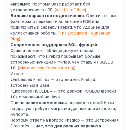
напрямую, поэтому Base работает без
установленного JRE. (
Ask LibreOffice
)
Больше вариантов подключения.
Один и тот же
файл можно перевести во внешний FDB или
подключить к серверу Firebird, что удобнее для
коллективной работы. (
The Document Foundation
Blog
)
Современнее поддержка SQL-функций.
Сравнительные таблицы документации
показывают, что Firebird покрывает больше
встроенных функций и типов, чем старый HSQLDB
1.8. (
wiki.documentfoundation.org
)
Итого
«Embedded Firebird» — это движок Firebird,
встроенный в Base.
«Embedded HSQLDB» — это движок HSQLDB (версии
1.8), основанный на Java.
Они
не взаимозаменяемы
: переход с одной базы
на другую требует миграции данных или экспорта/
импорта.
Поэтому ответ на вопрос «hsqldb — это Встроенная
Firebird?» —
нет, это два разных варианта