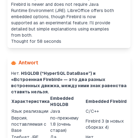
Firebird is newer and does not require Java
Runtime Environment (JRE). LibreOffice offers both
embedded options, though Firebird is now
supported as an experimental feature. I'll provide
detailed but simple explanations using examples
from both.
Thought for 58 seconds
Antwort
Нет.
HSQLDB (“HyperSQL DataBase”) и
«Встроенная Firebird» — это два разных
встроенных движка, между ними знак равенства
ставить нельзя.
Embedded
Характеристика
Embedded Firebird
HSQLDB
Язык реализации
Java
C/C++
Версия,
по-прежнему
Firebird 3 (в новых
поставляемая с
1.8 (очень
сборках 4)
Base
старая)
Требует JRE
Да
Нет