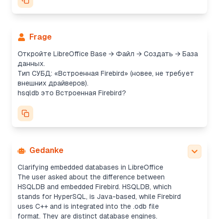
Frage
Откройте LibreOffice Base → Файл → Создать → База
данных.
Тип СУБД: «Встроенная Firebird» (новее, не требует
внешних драйверов).
hsqldb это Встроенная Firebird?
Gedanke
Clarifying embedded databases in LibreOffice
The user asked about the difference between
HSQLDB and embedded Firebird. HSQLDB, which
stands for HyperSQL, is Java-based, while Firebird
uses C++ and is integrated into the .odb file
format. They are distinct database engines.