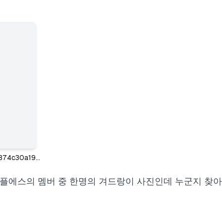
2937a017d70f9152094dc14374c30a19_11596747497.webp
플에스의 멤버 중 한명의 겨드랑이 사진인데 누군지 찾아