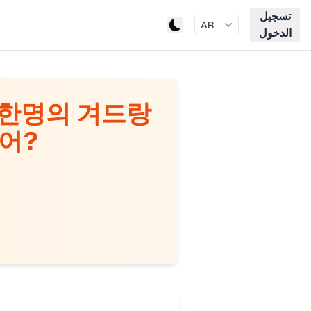
تسجيل
AR
الدخول
 한명의 겨드랑
어?