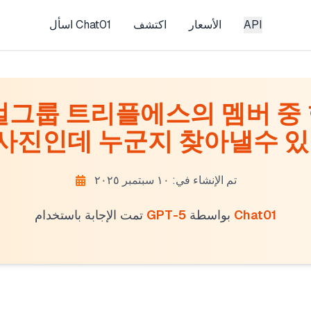
API
الأسعار
اكتشف
اسأل Chat01
걸그룹 트리플에스의 멤버 중
 사진인데 누군지 찾아낼수 있
تم الإنشاء في: ١٠ سبتمبر ٢٠٢٥
Chat01
بواسطة
GPT-5
تمت الإجابة باستخدام