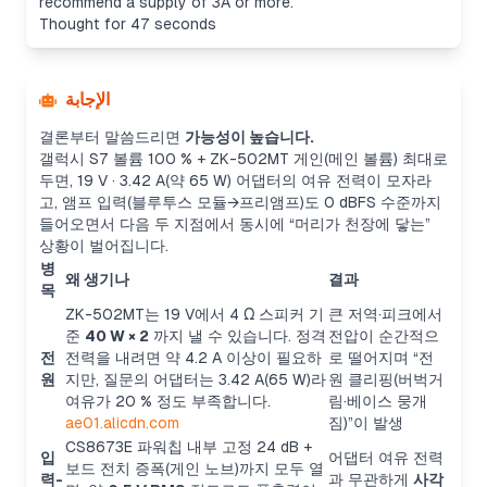
recommend a supply of 3A or more.
Thought for 47 seconds
الإجابة
결론부터 말씀드리면
가능성이 높습니다.
갤럭시 S7 볼륨 100 % + ZK-502MT 게인(메인 볼륨) 최대로
두면, 19 V · 3.42 A(약 65 W) 어댑터의 여유 전력이 모자라
고, 앰프 입력(블루투스 모듈→프리앰프)도 0 dBFS 수준까지
들어오면서 다음 두 지점에서 동시에 “머리가 천장에 닿는”
상황이 벌어집니다.
병
왜 생기나
결과
목
ZK-502MT는 19 V에서 4 Ω 스피커 기
큰 저역·피크에서
준
40 W × 2
까지 낼 수 있습니다. 정격
전압이 순간적으
전
전력을 내려면 약 4.2 A 이상이 필요하
로 떨어지며 “전
원
지만, 질문의 어댑터는 3.42 A(65 W)라
원 클리핑(버벅거
여유가 20 % 정도 부족합니다.
림·베이스 뭉개
ae01.alicdn.com
짐)”이 발생
CS8673E 파워칩 내부 고정 24 dB +
입
어댑터 여유 전력
보드 전치 증폭(게인 노브)까지 모두 열
력-
과 무관하게
사각