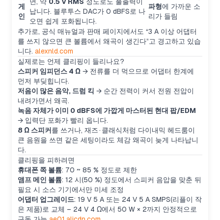
면, 약
0.5 V RMS
정도로도 풀출력이
게
파형
에 가까운 소
납니다. 블루투스 DAC가 0 dBFS로 나
인
리가 들림
오면 쉽게 포화됩니다.
추가로, 공식 매뉴얼과 판매 페이지에서도 “3 A 이상 어댑터
를 쓰지 않으면 큰 볼륨에서 왜곡이 생긴다”고 경고하고 있습
니다.
alexnld.com
실제로는 언제 클리핑이 들리나요?
스피커 임피던스 4 Ω
→ 전류를 더 먹으므로 어댑터 한계에
먼저 부딪힙니다.
저음이 많은 음악, 드럼 킥
→ 순간 전력이 커서 전원 전압이
내려가면서 왜곡.
녹음 자체가 이미 0 dBFS에 가깝게 마스터된 현대 팝/EDM
→ 입력단 포화가 빨리 옵니다.
8 Ω 스피커
를 쓰거나, 재즈 · 클래식처럼 다이내믹 헤드룸이
큰 음원을 쓰면 같은 세팅이라도 체감 왜곡이 늦게 나타납니
다.
클리핑을 피하려면
휴대폰 쪽 볼륨
: 70 ~ 85 % 정도로 제한
앰프 메인 볼륨
: 12 시(50 %) 정도에서 스피커 음압을 맞춘 뒤
필요 시 소스 기기에서만 미세 조정
어댑터 업그레이드
: 19 V 5 A 또는 24 V 5 A SMPS(리플이 작
은 제품)로 교체 – 24 V 4 Ω에서 50 W × 2까지 안정적으로
구동 가능
ae01.alicdn.com