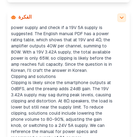
Finding the power supply details
الفكرة
I’ll search for the ZK-502MT’s recommended
power supply and check if a 19V 5A supply is
suggested. The English manual PDF has a power
rating table, which shows that at 19V and 4Ω, the
amplifier outputs 40W per channel, summing to
80W. With a 19V 3.42A supply, the total available
power is only 65W, so clipping is likely before the
amp reaches full capacity. Since the question is in
Korean, I’ll craft the answer in Korean.
Clipping and solutions
Clipping is likely since the smartphone outputs at
0dBFS, and the preamp adds 24dB gain. The 19V
3.42A supply may sag during peak levels, causing
clipping and distortion. At 8Ω speakers, the load is
lower but still near the supply limit. To reduce
clipping, solutions could include lowering the
phone volume to 80-90%, adjusting the gain
knob, or switching to a 24V 5A supply. We can
reference the manual for power specs and