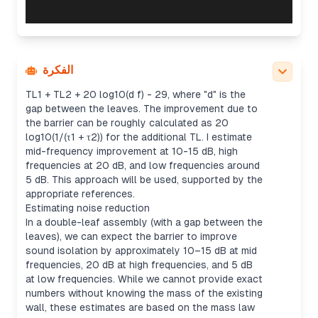
Calculating double leaf TL
To estimate the combined TL from a double-leaf
الفكرة
system, we can use the formula: Combined TL =
TL1 + TL2 + 20 log10(d f) - 29, where "d" is the
gap between the leaves. The improvement due to
the barrier can be roughly calculated as 20
log10(1/(τ1 + τ2)) for the additional TL. I estimate
mid-frequency improvement at 10-15 dB, high
frequencies at 20 dB, and low frequencies around
5 dB. This approach will be used, supported by the
appropriate references.
Estimating noise reduction
In a double-leaf assembly (with a gap between the
leaves), we can expect the barrier to improve
sound isolation by approximately 10–15 dB at mid
frequencies, 20 dB at high frequencies, and 5 dB
at low frequencies. While we cannot provide exact
numbers without knowing the mass of the existing
wall, these estimates are based on the mass law