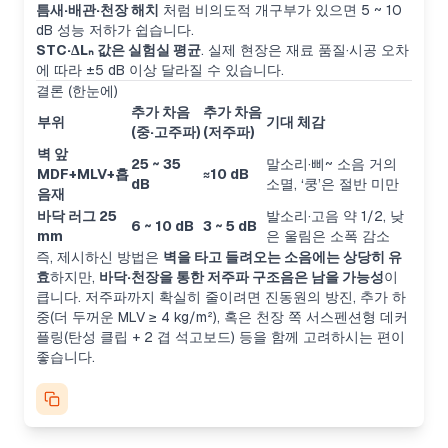
틈새·배관·천장 해치
처럼 비의도적 개구부가 있으면 5 ~ 10
dB 성능 저하가 쉽습니다.
STC·ΔLₙ 값은 실험실 평균
. 실제 현장은 재료 품질·시공 오차
에 따라 ±5 dB 이상 달라질 수 있습니다.
결론 (한눈에)
추가 차음
추가 차음
부위
기대 체감
(중·고주파)
(저주파)
벽 앞
25 ~ 35
말소리·삐~ 소음 거의
MDF+MLV+흡
≈10 dB
dB
소멸, ‘쿵’은 절반 미만
음재
바닥 러그 25
발소리·고음 약 1/2, 낮
6 ~ 10 dB
3 ~ 5 dB
mm
은 울림은 소폭 감소
즉, 제시하신 방법은
벽을 타고 들려오는 소음에는 상당히 유
효
하지만,
바닥·천장을 통한 저주파 구조음은 남을 가능성
이
큽니다. 저주파까지 확실히 줄이려면 진동원의 방진, 추가 하
중(더 두꺼운 MLV ≥ 4 kg/m²), 혹은 천장 쪽 서스펜션형 데커
플링(탄성 클립 + 2 겹 석고보드) 등을 함께 고려하시는 편이
좋습니다.