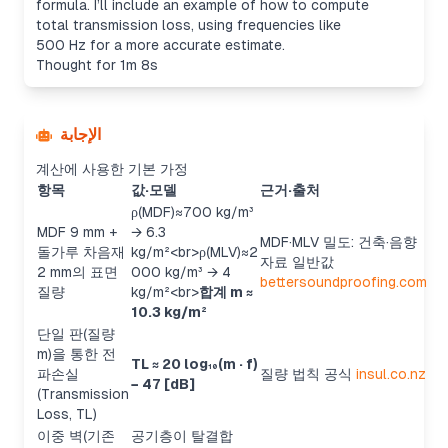
formula. I’ll include an example of how to compute
total transmission loss, using frequencies like
500 Hz for a more accurate estimate.
Thought for 1m 8s
الإجابة
계산에 사용한 기본 가정
항목
값·모델
근거·출처
ρ(MDF)≈700 kg/m³
MDF 9 mm +
→ 6.3
MDF·MLV 밀도: 건축·음향
돌가루 차음재
kg/m²
<br>
ρ(MLV)≈2
자료 일반값
2 mm의 표면
000 kg/m³ → 4
bettersoundproofing.com
질량
kg/m²
<br>
합계 m ≈
10.3 kg/m²
단일 판(질량
m)을 통한 전
TL ≈ 20 log₁₀(m · f)
파손실
질량 법칙 공식
insul.co.nz
− 47 [dB]
(Transmission
Loss, TL)
이중 벽(기존
공기층이 탈결합