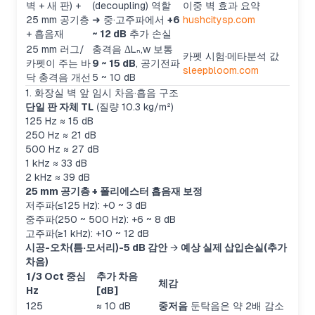
벽 + 새 판) +
(decoupling) 역할
이중 벽 효과 요약
25 mm 공기층
➜ 중·고주파에서
+6
hushcitysp.com
+ 흡음재
~ 12 dB
추가 손실
25 mm 러그/
충격음 ΔLₙ,w 보통
카펫 시험·메타분석 값
카펫이 주는 바
9 ~ 15 dB
, 공기전파
sleepbloom.com
닥 충격음 개선
5 ~ 10 dB
1. 화장실 벽 앞 임시 차음·흡음 구조
단일 판 자체 TL
(질량 10.3 kg/m²)
125 Hz ≈ 15 dB
250 Hz ≈ 21 dB
500 Hz ≈ 27 dB
1 kHz ≈ 33 dB
2 kHz ≈ 39 dB
25 mm 공기층 + 폴리에스터 흡음재 보정
저주파(≤125 Hz): +0 ~ 3 dB
중주파(250 ~ 500 Hz): +6 ~ 8 dB
고주파(≥1 kHz): +10 ~ 12 dB
시공-오차(틈·모서리)-5 dB 감안
→
예상 실제 삽입손실(추가
차음)
1/3 Oct 중심
추가 차음
체감
Hz
[dB]
125
≈ 10 dB
중저음
둔탁음은 약 2배 감소