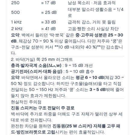
250
≈ 17 dB
남성 목소리 · 저음 효과적
대부분 말소리·생활소음 ~ 1/4
500
≈ 25 dB
로
1 kHz
≈ 33 dB
급격히 감소, 거의 못 들림
2 kHz
≈ 41 dB
고음·쨍한 소리 사실상 차단
요약
: 벽에서 들리던 ‘딱·뽀꾹’ 같은
중·고주파 성분은 25 ~ 30
dB
, 체감상 70 ~ 90 % 이상 줄어듭니다. 다만 저주파 “쿵”은
구조-전달 성분이 커서 **10 dB 내외(약 40 %)**만 감소합니
다.
2. 바닥(거실) 쪽 25 mm 러그매트
충격·발자국계 소음(ΔLₙ,w)
: 9 ~ 15 dB 개선
공기전파(스피커·대화 음성)
: 5 ~ 10 dB 흡수
요약
: 바닥면에서 올라오던 소리는
평균 6 ~ 10 dB
(체감 30 ~
50 %) 정도 감소합니다. 하지만 구조물(슬래브)을 타고 직접
전달되는 50 ~ 150 Hz 저주파 ‘쿵’ 소리는
3 ~ 5 dB
밖에 줄어
들지 않아 효과가 제한됩니다.
현실적인 주의점
진동 스피커는 구조 전달이 주 경로
벽·바닥에 추가로 하중을 더해도 구조 자체가 떨리면 상부 세
대로 바로 전파됩니다.
완전한 차단을 원하면
진동원(25 W 스피커) 자체를 고무 패
드·방진브라켓으로 고립
시키는 편이 효율적입니다.