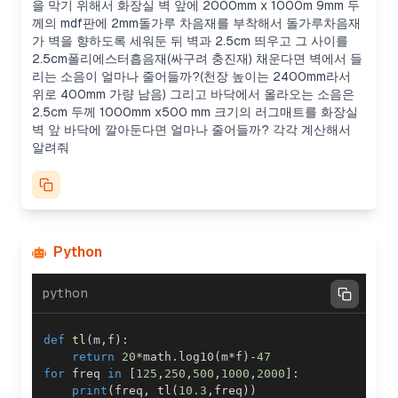
을 막기 위해서 화장실 벽 앞에 2000mm x 1000m 9mm 두
께의 mdf판에 2mm돌가루 차음재를 부착해서 돌가루차음재
가 벽을 향하도록 세워둔 뒤 벽과 2.5cm 띄우고 그 사이를
2.5cm폴리에스터흡음재(싸구려 충진재) 채운다면 벽에서 들
리는 소음이 얼마나 줄어들까?(천장 높이는 2400mm라서
위로 400mm 가량 남음) 그리고 바닥에서 올라오는 소음은
2.5cm 두께 1000mm x500 mm 크기의 러그매트를 화장실
벽 앞 바닥에 깔아둔다면 얼마나 줄어들까? 각각 계산해서
알려줘
Python
python
def
tl
(
m
,
f
)
:
return
20
*
math
.
log10
(
m
*
f
)
-
47
for
 freq 
in
[
125
,
250
,
500
,
1000
,
2000
]
:
print
(
freq
,
 tl
(
10.3
,
freq
)
)